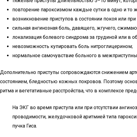
тяжелые приступы длительностью 5–10 минут, которы
повторение пароксизмом каждые сутки в одно и то 
возникновение приступов в состоянии покоя или при
сильная ангинозная боль, давящего, жгучего, сжимаю
локализация болевого синдрома за грудиной или в обл
невозможность купировать боль нитроглицерином;
нормальное самочувствие больного в межприступны
Дополнительно приступы сопровождаются снижением арте
состоянием, бледностью кожных покровов. Поэтому основ
ритма и вегетативные расстройства, что в комплексе пред
На ЭКГ во время приступа или при отсутствии ангин
проводимости, желудочковой аритмией типа парокси
пучка Гиса.