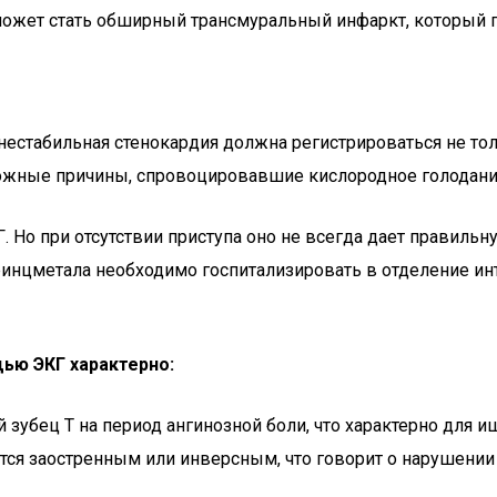
жет стать обширный трансмуральный инфаркт, который пе
нестабильная стенокардия должна регистрироваться не то
можные причины, спровоцировавшие кислородное голодани
 Но при отсутствии приступа оно не всегда дает правиль
инцметала необходимо госпитализировать в отделение инт
ью ЭКГ характерно:
 зубец T на период ангинозной боли, что характерно для 
ится заостренным или инверсным, что говорит о нарушени