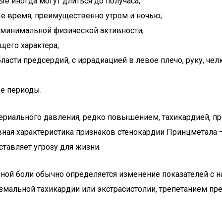
е иногда могут длиться до получаса;
же время, преимущественно утром и ночью;
 минимальной физической активности;
щего характера;
асти предсердий, с иррадиацией в левое плечо, руку, челю
е периоды.
риального давления, редко повышением, тахикардией, п
ная характеристика признаков стенокардии Принцметала –
ставляет угрозу для жизни.
озной боли обычно определяется изменение показателей с
змальной тахикардии или экстрасистолии, трепетанием пр