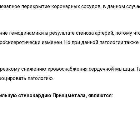
езапное перекрытие коронарных сосудов, в данном случае
ие гемодинамики в результате стеноза артерий, потому ч
атеросклеротически изменен. Но при данной патологии такж
 к резкому снижению кровоснабжения сердечной мышцы. Г
воцировать патологию.
льную стенокардию Принцметала, являются: