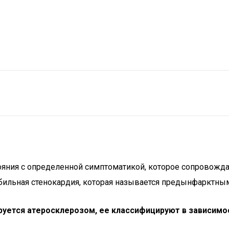
ояния с определенной симптоматикой, которое сопровожд
ильная стенокардия, которая называется предынфарктным
уется атеросклерозом, ее классифицируют в зависимос