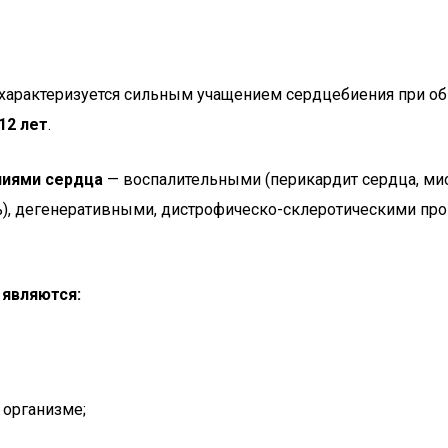
 и характеризуется сильным учащением сердцебиения при 
12 лет
.
ниями сердца
— воспалительными (перикардит сердца, мио
), дегенеративными, дистрофическо-склеротическими проц
 являются:
 организме;