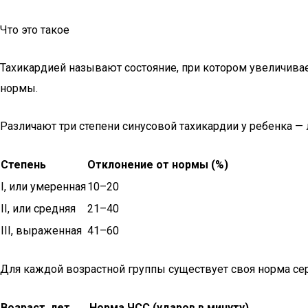
Что это такое
Тахикардией называют состояние, при котором увеличива
нормы.
Различают три степени синусовой тахикардии у ребенка — 
Степень
Отклонение от нормы (%)
І, или умеренная
10–20
ІІ, или средняя
21–40
ІІІ, выраженная
41–60
Для каждой возрастной группы существует своя норма се
Возраст, лет
Норма ЧСС (ударов в минуту)