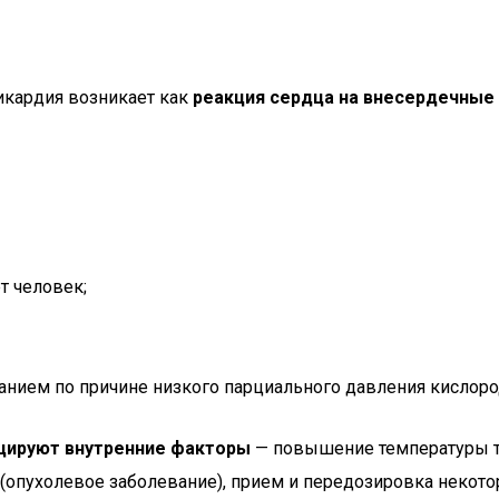
икардия возникает как
реакция сердца на внесердечные
т человек;
нием по причине низкого парциального давления кислород
цируют внутренние факторы
— повышение температуры те
 (опухолевое заболевание), прием и передозировка некот