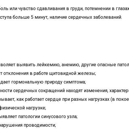
 или чувство сдавливания в груди, потемнении в глазах,
иступа больше 5 минут, наличие сердечных заболеваний.
зволяет выявить лейкемию, анемию, другие опасные патол
т отклонения в работе щитовидной железы;
ждает гормональную природу симптома;
чности сердечных сокращений находят изменения, характе
вает, как работает сердце при разных нагрузках (в покое,
физической нагрузке;
являет патологии синусового узла;
нарушения проводимости;