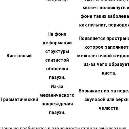
может возникнуть и
фоне таких заболева
как пульпит, периодо
На фоне
Появляется простран
деформации
которое заполняет
структуры
Кистозный
межклеточной жидко
слизистой
из-за чего образуе
оболочки
киста.
пазухи.
Из-за
Возникает из-за пер
механического
Травматический
скуловой или верхн
повреждения
челюсти.
пазухи.
Лечение подбирается в зависимости от вида заболевания,