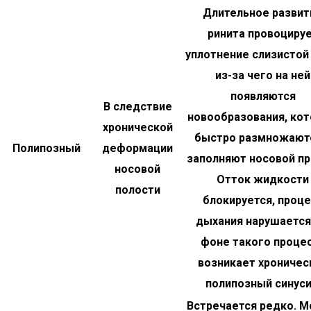
Длительное развит
ринита провоциру
уплотнение слизистой 
из-за чего на ней
появляются
В следствие
новообразования, ко
хронической
быстро размножают
Полипозный
деформации
заполняют носовой пр
носовой
Отток жидкости
полости
блокируется, проц
дыхания нарушается
фоне такого проце
возникает хроничес
полипозный синуси
Встречается редко. 