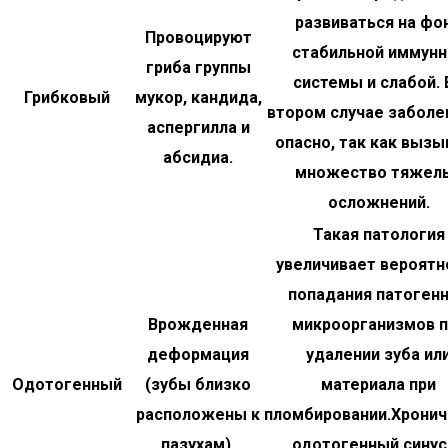
развиваться на фо
Провоцируют
стабильной иммунн
гриба группы
системы и слабой. 
Грибковый
мукор, кандида,
втором случае заболе
аспергилла и
опасно, так как вызы
абсидиа.
множество тяжел
осложнений.
Такая патология
увеличивает вероятн
попадания патоген
Врожденная
микроорганизмов п
деформация
удалении зуба ил
Одотогенный
(зубы близко
материала при
расположены к
пломбировании.Хронич
пазухам).
одотогенный синус