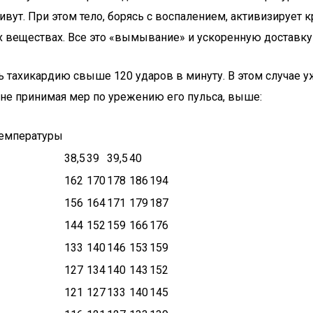
ивут. При этом тело, борясь с воспалением, активизирует
х веществах. Все это «вымывание» и ускоренную доставку
тахикардию свыше 120 ударов в минуту. В этом случае уж
 не принимая мер по урежению его пульса, выше:
температуры
38,5
39
39,5
40
162
170
178
186
194
156
164
171
179
187
144
152
159
166
176
133
140
146
153
159
127
134
140
143
152
121
127
133
140
145