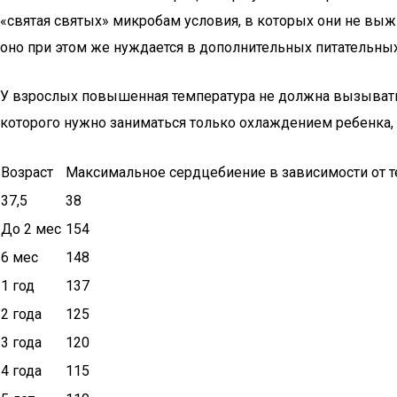
«святая святых» микробам условия, в которых они не выж
оно при этом же нуждается в дополнительных питательны
У взрослых повышенная температура не должна вызывать 
которого нужно заниматься только охлаждением ребенка,
Возраст
Максимальное сердцебиение в зависимости от 
37,5
38
До 2 мес
154
6 мес
148
1 год
137
2 года
125
3 года
120
4 года
115