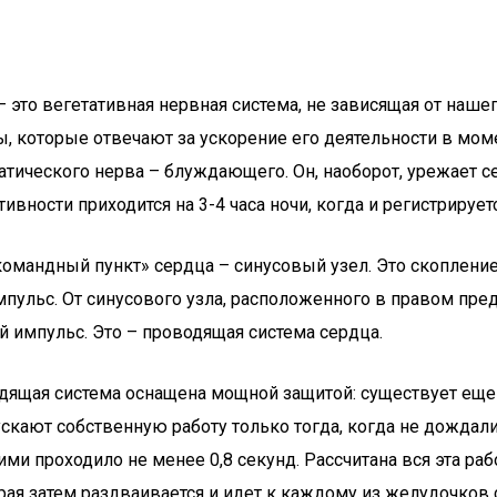
 – это вегетативная нервная система, не зависящая от наш
, которые отвечают за ускорение его деятельности в моме
патического нерва – блуждающего. Он, наоборот, урежает
вности приходится на 3-4 часа ночи, когда и регистрируе
омандный пункт» сердца – синусовый узел. Это скоплен
ульс. От синусового узла, расположенного в правом пред
 импульс. Это – проводящая система сердца.
дящая система оснащена мощной защитой: существует еще
ускают собственную работу только тогда, когда не дожда
и проходило не менее 0,8 секунд. Рассчитана вся эта рабо
ая затем раздваивается и идет к каждому из желудочков 