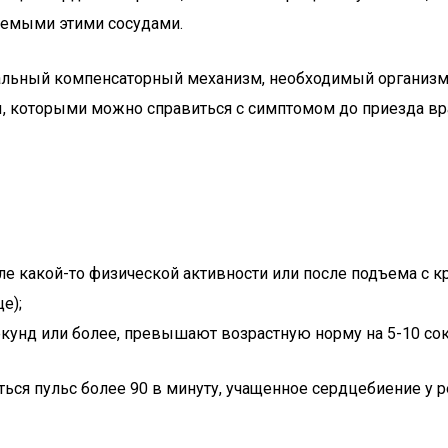
аемыми этими сосудами.
альный компенсаторный механизм, необходимый организму.
ы, которыми можно справиться с симптомом до приезда вр
сле какой-то физической активности или после подъема с 
е);
секунд или более, превышают возрастную норму на 5-10 со
ся пульс более 90 в минуту, учащенное сердцебиение у реб