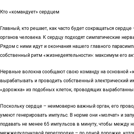
Кто «командует» сердцем
Главный, кто решает, как часто будет сокращаться сердце
органов человека. К сердцу подходят симпатические нервы
Рядом с ними идут и окончания нашего главного парасим
собственный ритм «жизнедеятельности»: максимум его акти
Нервные волокна сообщают свою команду на основной «к
вырабатывать и проводить собственный электрический имп
«дорожка» из подобных клеток, проводящих выработанный
Поскольку сердце – неимоверно важный орган, его прово
умеют генерировать импульс. В норме они «молчат» и зап
подавать не менее 65 импульсов в минуту, чтобы между ним
межжелудочковой перегородке – по одной дорожке, котор