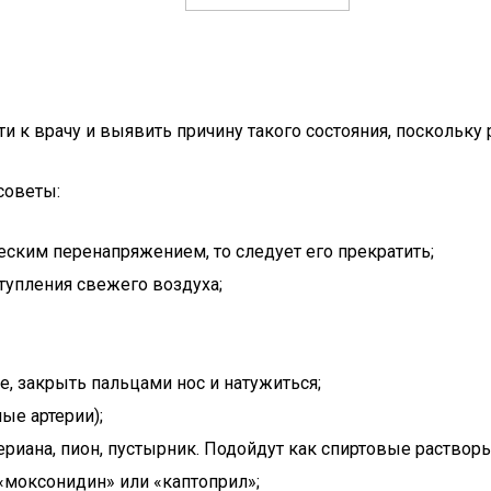
йти к врачу и выявить причину такого состояния, посколь
советы:
ким перенапряжением, то следует его прекратить;
тупления свежего воздуха;
, закрыть пальцами нос и натужиться;
ые артерии);
иана, пион, пустырник. Подойдут как спиртовые растворы,
«моксонидин» или «каптоприл»;