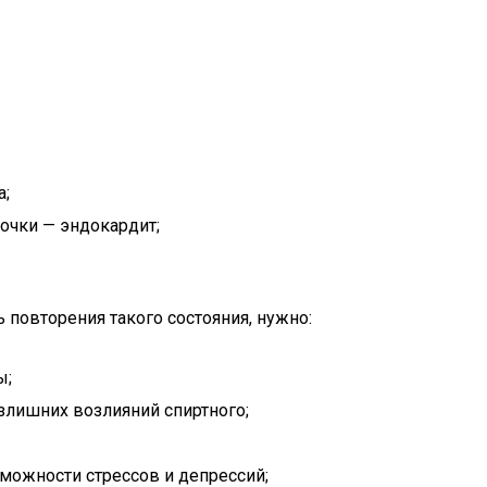
а;
очки — эндокардит;
 повторения такого состояния, нужно:
ы;
излишних возлияний спиртного;
зможности стрессов и депрессий;