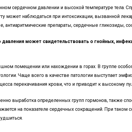
нном сердечном давлении и высокой температуре тела. С
нуту может наблюдаться при интоксикации, вызванной ле
е, антиаритмические препараты, сердечные гликозиды, с
 давления может свидетельствовать о гнойных, инфекц
шном помещении или нахождении в горах. В группе особог
ологии. Чаще всего в качестве патологии выступает эмфиз
цесса перекачивания крови, что и приводит к высокому пу
нно выработка определенных групп гормонов, также спос
ается на показателе сердечных сокращений. При таком со
худшиться.