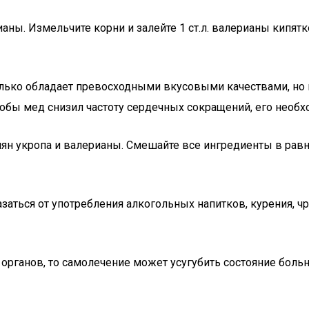
. Измельчите корни и залейте 1 ст.л. валерианы кипятком
лько обладает превосходными вкусовыми качествами, но и
бы мед снизил частоту сердечных сокращений, его необходи
ян укропа и валерианы. Смешайте все ингредиенты в равной
аться от употребления алкогольных напитков, курения, ч
рганов, то самолечение может усугубить состояние больно