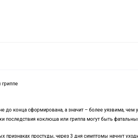
и гриппе
е до конца сформирована, а значит – более уязвима, чем 
хи последствия коклюша или гриппа могут быть фатальным
х признаках простуды, через 3 дня симптомы начнут уход