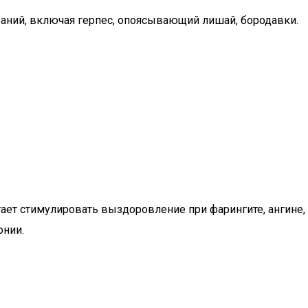
ваний, включая герпес, опоясывающий лишай, бородавки.
гает стимулировать выздоровление при фарингите, ангине,
онии.