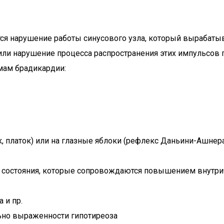
ся нарушение работы синусового узла, который вырабаты
у) или нарушение процесса распространения этих импульсо
мам брадикардии:
к, платок) или на глазные яблоки (рефлекс Даньини-Ашнер
е – состояния, которые сопровождаются повышением внутр
 и пр.
ьно выраженности гипотиреоза