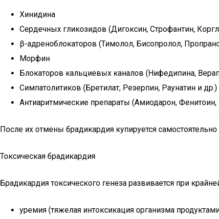
Хинидина
Сердечных гликозидов (Дигоксин, Строфантин, Коргл
β-адреноблокаторов (Тимолол, Бисопролол, Пропранол
Морфин
Блокаторов кальциевых каналов (Нифедипина, Верап
Симпатолитиков (Бретилат, Резерпин, Раунатин и др.)
Антиаритмические препараты (Амиодарон, Фенитоин, 
После их отмены брадикардия купируется самостоятельно и
Токсическая брадикардия
Брадикардия токсического генеза развивается при крайне
уремия (тяжелая интоксикация организма продуктам