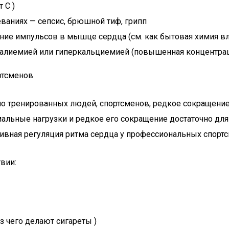
 С )
аниях — сепсис, брюшной тиф, грипп
ие импульсов в мышце сердца (см. как бытовая химия вли
алиемией или гиперкальциемией (повышенная концентраци
ртсменов
 тренированных людей, спортсменов, редкое сокращение 
льные нагрузки и редкое его сокращение достаточно для
тивная регуляция ритма сердца у профессиональных спорт
вии:
з чего делают сигареты )