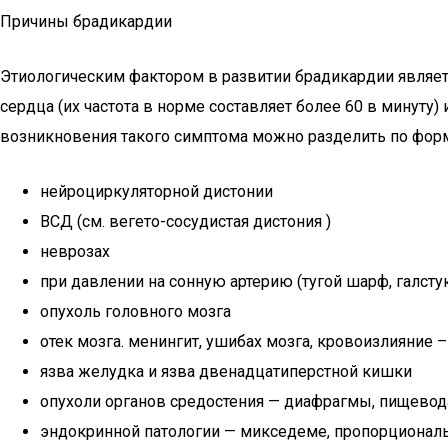
Причины брадикардии
Этиологическим фактором в развитии брадикардии являет
сердца (их частота в норме составляет более 60 в минут
возникновения такого симптома можно разделить по фор
нейроциркуляторной дистонии
ВСД (см. вегето-сосудистая дистония )
неврозах
при давлении на сонную артерию (тугой шарф, галсту
опухоль головного мозга
отек мозга. менингит, ушибах мозга, кровоизлияни
язва желудка и язва двенадцатиперстной кишки
опухоли органов средостения — диафрагмы, пищевода
эндокринной патологии — микседеме, пропорционал