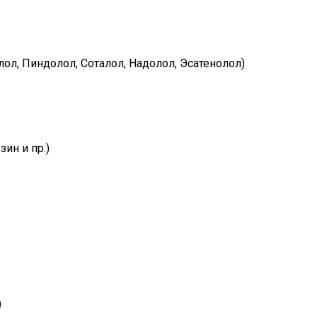
ол, Пиндолол, Соталол, Надолол, Эсатенолол)
ин и пр.)
)