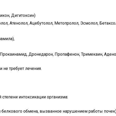
икон, Дигитоксин)
ол, Атенолол, Ацебутолол, Метопролол, Эсмолол, Бетаксол
амила),
Прокаинамид, Дронедарон, Пропафенон, Тримекаин, Аденоз
 не требует лечения.
й степени интоксикации организма:
и белкового обмена, вызванное нарушением работы почек