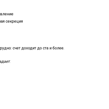
авление
ная секреция
удно: счет доходит до ста и более.
адает
: