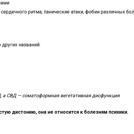
зами
и сердечного ритма, панические атаки, фобии различных бо
 других названий:
, а СВД — соматоформная вегетативная дисфункция
.
ую дистонию, она не относится к болезням психики.