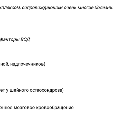
мплексом, сопровождающим очень многие болезни.
 факторы ВСД
:
ной, надпочечников)
ет у шейного остеохондроза)
ушенное мозговое кровообращение