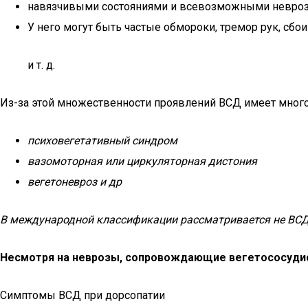
навязчивыми состояниями и всевозможными невро
У него могут быть частые обмороки, тремор рук, сбо
и т. д.
Из-за этой множественности проявлений ВСД имеет много
психовегетативный синдром
вазомоторная или циркуляторная дистония
вегетоневроз и др
В международной классификации рассматривается не ВСД
Несмотря на неврозы, сопровождающие вегетососудист
Симптомы ВСД при дорсопатии