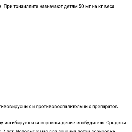
 При тонзиллите назначают детям 50 мг на кг веса
тивовирусных и противовоспалительных препаратов.
му ингибируется воспроизведение возбудителя. Средство
 7 лет. Используемая для лечения детей дозировка