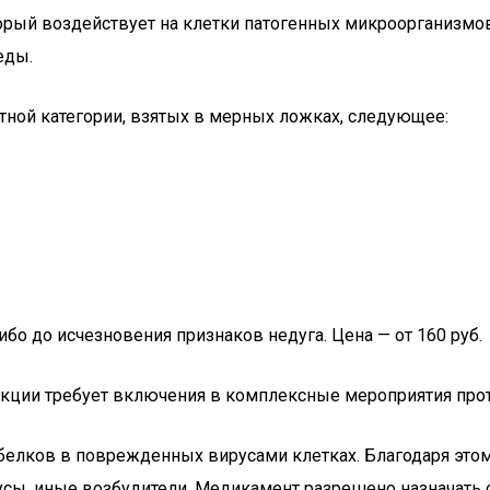
орый воздействует на клетки патогенных микроорганизмов.
еды.
тной категории, взятых в мерных ложках, следующее:
о до исчезновения признаков недуга. Цена — от 160 руб.
екции требует включения в комплексные мероприятия про
 белков в поврежденных вирусами клетках. Благодаря это
сы, иные возбудители. Медикамент разрешено назначать с