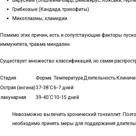
Вирусные (Эпштейна-Барр, риновирус, Коксаки, герпе
Грибковые (Кандида, трихофиты).
Микоплазмы, хламидии.
Помимо этих причин, есть и сопутствующие факторы пусков
иммунитета, травма миндалин.
Существует множество классификаций, но самая распрост
Стадия
Форма
Температура
Длительность
Клиниче
Острая (ангина)
37-38`C
6-7 дней
лакунарная
39-40`C
10-15 дней
Невозможно вылечить хронический тонзиллит. Поэтом
необходимо принять меры для поддержания длитель