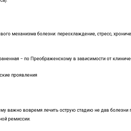
са).
ого механизма болезни: переохлаждение, стресс, хроничес
раненная − по Преображенскому в зависимости от клиниче
ские проявления
у важно вовремя лечить острую стадию не дав болезни п
ной ремиссии.