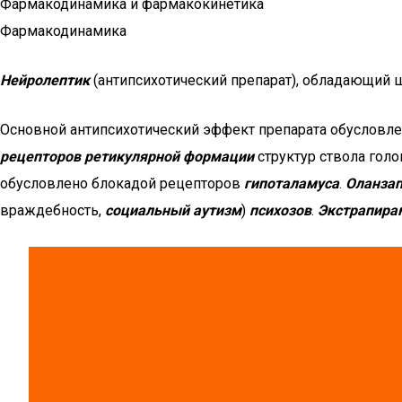
Фармакодинамика и фармакокинетика
Фармакодинамика
Нейролептик
(антипсихотический препарат), обладающий
Основной антипсихотический эффект препарата обусловл
рецепторов ретикулярной формации
структур ствола гол
обусловлено блокадой рецепторов
гипоталамуса
.
Оланза
враждебность,
социальный аутизм
)
психозов
.
Экстрапира