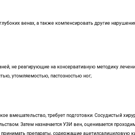
лубоких венах, а также компенсировать другие нарушения 
ней, не реагирующие на консервативную методику лечени
ью, утомляемостью, пастозностью ног;
кое вмешательство, требует подготовки. Сосудистый хиру
ством. Затем назначается УЗИ вен, оценивается проходим
ть принимать препараты, содержащие ацетилсалициловую к