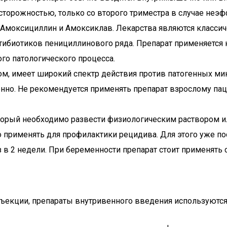
сторожностью, только со второго триместра в случае неэф
 Амоксициллин и Амоксиклав. Лекарства являются классич
ибиотиков пенициллинового ряда. Препарат применяется 
ого патологического процесса.
м, имеет широкий спектр действия против патогенных ми
но. Не рекомендуется применять препарат взрослому пац
торый необходимо развести физиологическим раствором и
жно применять для профилактики рецидива. Для этого уже 
аз в 2 недели. При беременности препарат стоит применять
екции, препараты внутривенного введения используются 