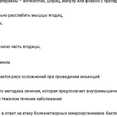
ериалы – антисептик, шприц, ампулу или флакон с препар
льно расслабить мышцы ягодиц,
ы,
хнюю часть ягодицы,
тиком.
ается риск осложнений при проведении инъекций.
это методика лечения, которая предполагает внутримышеч
и тяжелом течении заболевания.
 в ответ на атаку болезнетворных микроорганизмов: бакте