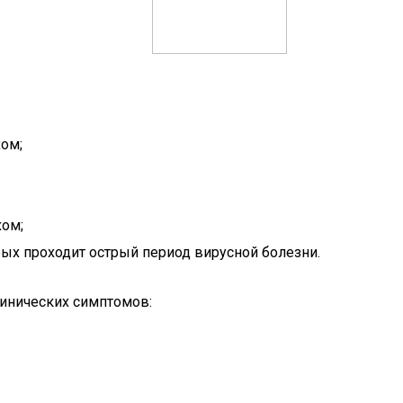
ом;
хом;
рых проходит острый период вирусной болезни.
линических симптомов: