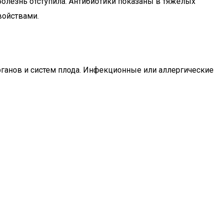
олезнь отступила. Антибиотики показаны в тяжелых
войствами.
органов и систем плода. Инфекционные или аллергические