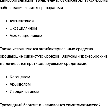
микроорганизмов, выявленную бакпосевом. Такая форма
заболевания лечится препаратами:
Аугментином
Оксациллином
Амоксициллином
Также используются антибактериальные средства,
орошающие слизистую бронхов. Вирусный трахеобронхит
вылечивается противовирусными средствами:
Кагоцелом
Арбидолом
Изопринозином
Трахеидный бронхит вылечивается симптоматической