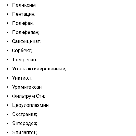
Пеликсим;
Пентацин;
Полифан;
Полифепан;
Санфицинат;
Сорбекс;
Трекрезан;
Уголь активированный;
Унитиол;
Уромитексан;
Фильтрум Сти;
Церулоплазмин;
Экстранил;
Энтеродез;
Эпилаптон;