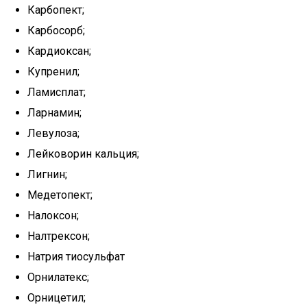
Карбопект;
Карбосорб;
Кардиоксан;
Купренил;
Ламисплат;
Ларнамин;
Левулоза;
Лейковорин кальция;
Лигнин;
Медетопект;
Налоксон;
Налтрексон;
Натрия тиосульфат
Орнилатекс;
Орницетил;