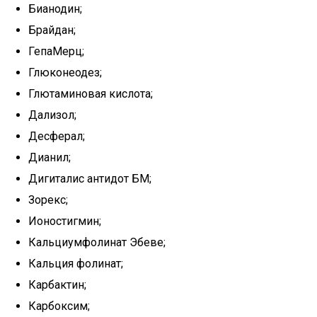
Бианодин;
Брайдан;
ГепаМерц;
Глюконеодез;
Глютаминовая кислота;
Дализол;
Десферал;
Дианил;
Дигиталис антидот БМ;
Зорекс;
Ионостигмин;
Кальциумфолинат Эбеве;
Кальция фолинат;
Карбактин;
Карбоксим;