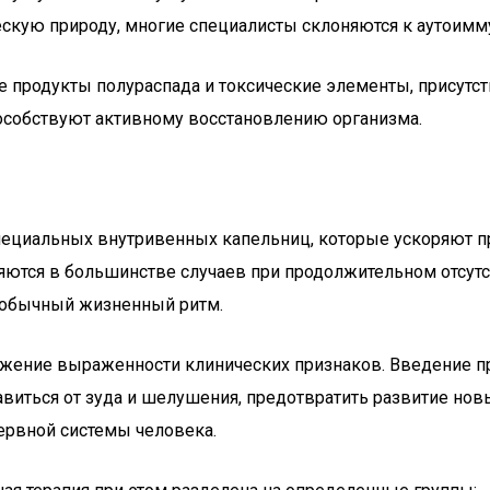
ическую природу, многие специалисты склоняются к аутои
продукты полураспада и токсические элементы, присутст
особствуют активному восстановлению организма.
пециальных внутривенных капельниц, которые ускоряют п
тся в большинстве случаев при продолжительном отсутст
в обычный жизненный ритм.
ижение выраженности клинических признаков. Введение п
авиться от зуда и шелушения, предотвратить развитие но
ервной системы человека.