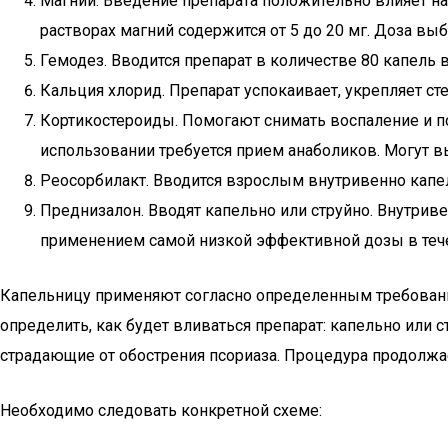
Магний. Введение препарата положительно влияет н
растворах магний содержится от 5 до 20 мг. Доза выб
Гемодез. Вводится препарат в количестве 80 капель
Кальция хлорид. Препарат успокаивает, укрепляет с
Кортикостероиды. Помогают снимать воспаление и 
использовании требуется прием анаболиков. Могут в
Реосорбилакт. Вводится взрослым внутривенно капе
Преднизалон. Вводят капельно или струйно. Внутрив
применением самой низкой эффективной дозы в тече
Капельницу применяют согласно определенным требовани
определить, как будет вливаться препарат: капельно или 
страдающие от обострения псориаза. Процедура продолжае
Необходимо следовать конкретной схеме: