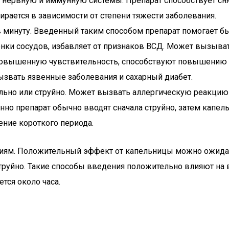
а нервную и иммунную системы. Препарат способствует сн
ирается в зависимости от степени тяжести заболевания.
 в минуту. Введенный таким способом препарат помогает 
тенки сосудов, избавляет от признаков ВСД. Может вызыв
повышенную чувствительность, способствуют повышению и
ызвать язвенные заболевания и сахарный диабет.
льно или струйно. Может вызвать аллергическую реакцию 
енно препарат обычно вводят сначала струйно, затем капе
ние короткого периода.
ям. Положительный эффект от капельницы можно ожидать
струйно. Такие способы введения положительно влияют на в
тся около часа.