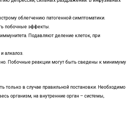
ятию депрессии, сильных раздражений. В инфузивных
быстрому облегчению патогенной симптоматики.
ать побочные эффекты.
ммунитета. Подавляют деление клеток, при
и алкалоз.
льно. Побочные реакции могут быть сведены к минимуму
 только в случае правильной постановки. Необходимо
есь организм, на внутренние орган – системы,