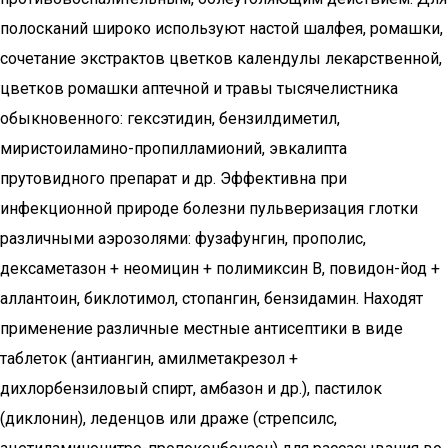
полосканий широко используют настой шалфея, ромашки,
сочетание экстрактов цветков календулы лекарственной,
цветков ромашки аптечной и травы тысячелистника
обыкновенного: гексэтидин, бензилдиметил,
миристоиламино-пропилламионий, эвкалипта
прутовидного препарат и др. Эффективна при
инфекционной природе болезни пульверизация глотки
различными аэрозолями: фузафунгин, прополис,
дексаметазон + неомицин + полимиксин В, повидон-йод +
аллантоин, биклотимол, стопангин, бензидамин. Находят
применение различные местные антисептики в виде
таблеток (антиангин, амилметакрезол +
дихлорбензиловый спирт, амбазон и др.), пастилок
(диклонин), леденцов или драже (стрепсилс,