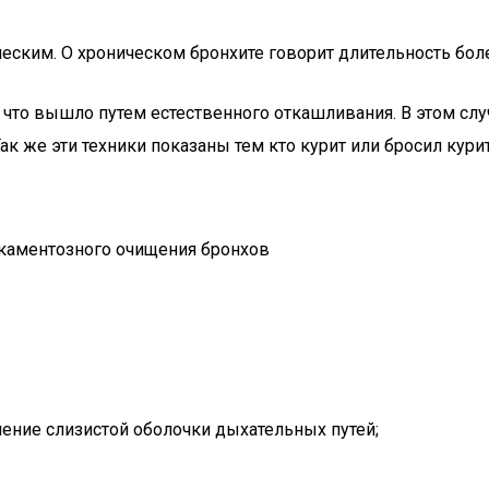
еским. О хроническом бронхите говорит длительность боле
о, что вышло путем естественного откашливания. В этом сл
к же эти техники показаны тем кто курит или бросил курит
икаментозного очищения бронхов
ение слизистой оболочки дыхательных путей;