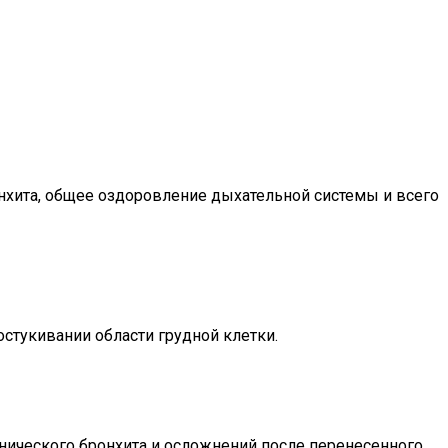
онхита, общее оздоровление дыхательной системы и всего
стукивании области грудной клетки.
нического бронхита и осложнений после перенесенного