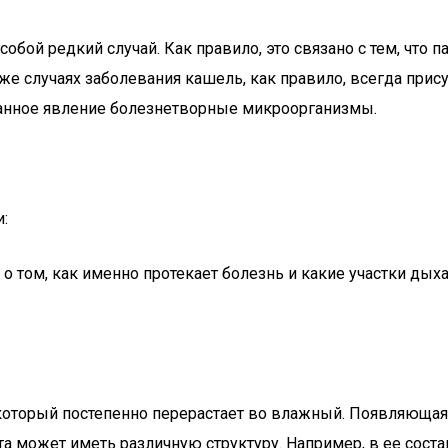
бой редкий случай. Как правило, это связано с тем, что 
 случаях заболевания кашель, как правило, всегда присут
данное явление болезнетворные микроорганизмы.
:
 том, как именно протекает болезнь и какие участки ды
 который постепенно перерастает во влажный. Появляющая
та может иметь различную структуру. Например, в ее сост