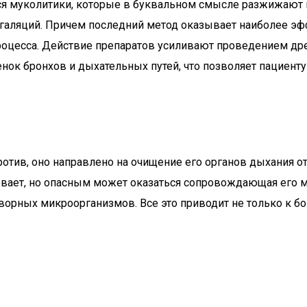
я муколитики, которые в буквальном смысле разжижают гус
нгаляций. Причем последний метод оказывает наиболее эф
процесса. Действие препаратов усиливают проведением д
нок бронхов и дыхательных путей, что позволяет пациент
ротив, оно направлено на очищение его органов дыхания о
ает, но опасным может оказаться сопровождающая его мок
ворных микроорганизмов. Все это приводит не только к бо