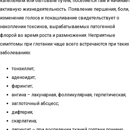
капельным или бытовым путем, поселяется там и начинает
активную жизнедеятельность. Появление першения, боли,
изменение голоса и покашливание свидетельствует о
накоплении токсинов, вырабатываемых патогенной
флорой во время роста и размножения. Неприятные
симптомы при глотании чаще всего встречаются при таких
заболеваниях:
тонзиллит;
аденоидит;
фарингит;
ангина – лакунарная, фолликулярная, герпетическая;
заглоточный абсцесс;
дифтерия;
скарлатина;
ларингит – при воспалении тканей гортани помимо