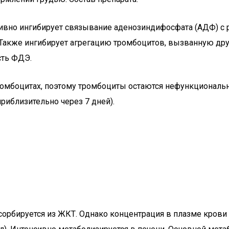
тивно ингибирует связывание аденозиндифосфата (АДФ) с
в. Также ингибирует агрегацию тромбоцитов, вызванную д
сть ФДЭ.
омбоцитах, поэтому тромбоциты остаются нефункциональн
риблизительно через 7 дней).
сорбируется из ЖКТ. Однако концентрация в плазме крови 