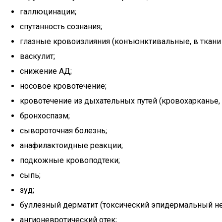
галлюцинации;
спутанность сознания;
глазные кровоизлияния (конъюнктивальные, в ткани и
васкулит;
снижение АД;
носовое кровотечение;
кровотечение из дыхательных путей (кровохарканье, 
бронхоспазм;
сывороточная болезнь;
анафилактоидные реакции;
подкожные кровоподтеки;
сыпь;
зуд;
буллезный дерматит (токсический эпидермальный не
ангионевротический отек;