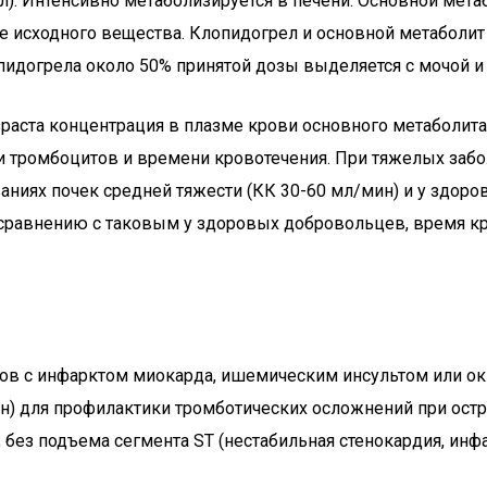
/л). Интенсивно метаболизируется в печени. Основной ме
е исходного вещества. Клопидогрел и основной метаболит
пидогрела около 50% принятой дозы выделяется с мочой и 
ста концентрация в плазме крови основного метаболита 
ции тромбоцитов и времени кровотечения. При тяжелых заб
ваниях почек средней тяжести (КК 30-60 мл/мин) и у здо
авнению с таковым у здоровых добровольцев, время кров
ов с инфарктом миокарда, ишемическим инсультом или ок
ин) для профилактики тромботических осложнений при ост
з подъема сегмента ST (нестабильная стенокардия, инфаркт