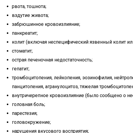
рвота, тошнота;
вздутие живота;
забрюшинное кровоизлияние;
панкреатит;
колит (включая неспецифический язвенный колит ил
стоматит;
острая печеночная недостаточность;
гепатит;
тромбоцитопения, лейкопения, эозинофилия, нейтроп
панцитопения, агранулоцитоз, тяжелая тромбоцитопен
внутричерепное кровоизлияние (было сообщено о не
головная боль;
парестезия;
головокружение;
нарушения вкусового восприятия;