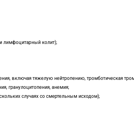
и лимфоцитарный колит);
ения, включая тяжелую нейтропению, тромботическая тром
ия, гранулоцитопения, анемия;
скольких случаях со смертельным исходом);