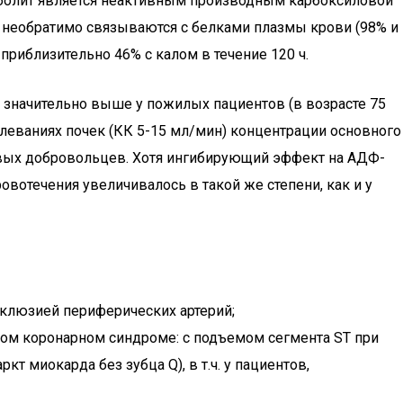
таболит является неактивным производным карбоксиловой
 необратимо связываются с белками плазмы крови (98% и
приблизительно 46% с калом в течение 120 ч.
значительно выше у пожилых пациентов (в возрасте 75
олеваниях почек (КК 5-15 мл/мин) концентрации основного
ровых добровольцев. Хотя ингибирующий эффект на АДФ-
отечения увеличивалось в такой же степени, как и у
клюзией периферических артерий;
ром коронарном синдроме: с подъемом сегмента ST при
 миокарда без зубца Q), в т.ч. у пациентов,