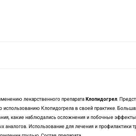
рименению лекарственного препарата
Клопидогрел
. Предс
по использованию Клопидогрела в своей практике. Больша
вания, какие наблюдались осложнения и побочные эффекты
х аналогов. Использование для лечения и профилактики 
ормлении грудью. Состав препарата.