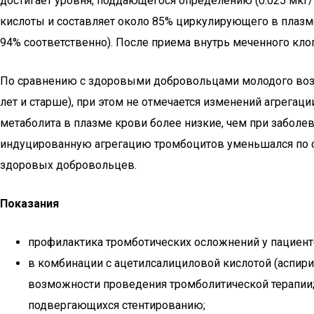
достигает уровня, поддающегося определению (0.025 мкг
кислоты и составляет около 85% циркулирующего в плазм
94% соответственно). После приема внутрь меченного кло
По сравнению с здоровыми добровольцами молодого возра
лет и старше), при этом не отмечается изменений агрега
метаболита в плазме крови более низкие, чем при заболе
индуцированную агрегацию тромбоцитов уменьшался по ср
здоровых добровольцев.
Показания
профилактика тромботических осложнений у пациент
в комбинации с ацетилсалициловой кислотой (аспир
возможности проведения тромболитической терапии; бе
подвергающихся стентированию;