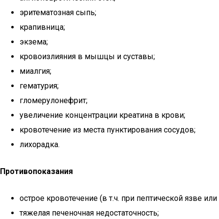
эритематозная сыпь;
крапивница;
экзема;
кровоизлияния в мышцы и суставы;
миалгия;
гематурия;
гломерулонефрит;
увеличение концентрации креатина в крови;
кровотечение из места пунктирования сосудов;
лихорадка.
Противопоказания
острое кровотечение (в т.ч. при пептической язве ил
тяжелая печеночная недостаточность;