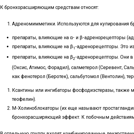
К бронхорасширяющим средствам относят:
Адреномимметики. Используются для купирования бр
препараты, влияющие на α- и β-адренорецепторы (ад
препараты, влияющие на β
-адренорецепторы. Это и
1
препараты, влияющие на β
-адренорецепторы. Они в
2
(Оксис, Атимос, Форадил), салметерол (Серевент, С
как фенотерол (Беротек), сальбутомол (Вентолин), т
Ксантины или ингибаторы фосфодиэстеразы, также мо
теофелин).
М-Холиноблокаторы (их еще называют простагландины
бронхорасширяющий эффект. К побочным действиям о
В отдельную группу входят комбинированные лекарствен