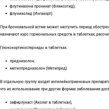
флутиназона пронинат (Фликсотид);
флунизолид (Ингакорт).
При бронхиальной астме может наступить период обострен
назначают курс гормональных средств в таблетках, рассчи
Глюкокортикостероиды в таблетках:
преднизолон;
метилпреднизолон (Метипред).
В отдельную группу входят антилейкотриеновые препарат
что их использование при других формах заболевания до
зафирлукаст (Аколат в таблетках);