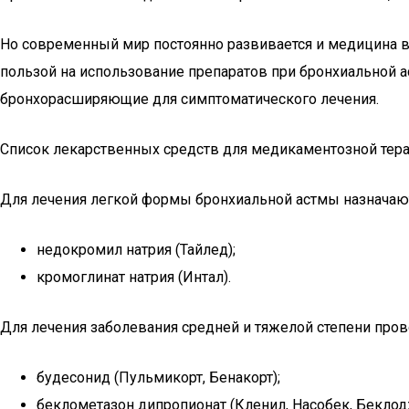
Но современный мир постоянно развивается и медицина в
пользой на использование препаратов при бронхиальной а
бронхорасширяющие для симптоматического лечения.
Список лекарственных средств для медикаментозной тер
Для лечения легкой формы бронхиальной астмы назначаю
недокромил натрия (Тайлед);
кромоглинат натрия (Интал).
Для лечения заболевания средней и тяжелой степени про
будесонид (Пульмикорт, Бенакорт);
беклометазон дипропионат (Кленил, Насобек, Беклодж