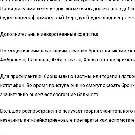
Проводить ими лечение для астматиков достаточно удобно,
будесонида и формотерола), Беродул (будесонид и атровен
Дополнительные лекарственные средства
По медицинским показаниям лечение бронхолитиками мог
Амброксол, Лазолван, Амброгексал, Халиксол, они применя
Для профилактики бронхиальной астмы или терапии легко
кетотифен. Во время приступа они не смогут оказать бро
значительно облегчает состояние больного.
Большое распространение получает теория значительного
назначить антилейкотриеновые препараты как вспомогат