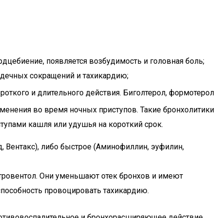
рдцебиение, появляется возбудимость и головная боль;
рдечных сокращений и тахикардию;
откого и длительного действия. Биголтерол, формотерол
именения во время ночных приступов. Такие бронхолитики
ступами кашля или удушья на короткий срок.
, Вентакс), либо быстрое (Аминофиллин, эуфилин,
 тровентол. Они уменьшают отек бронхов и имеют
способность провоцировать тахикардию.
ротивовоспалительное и бронхорасширяющее действие.