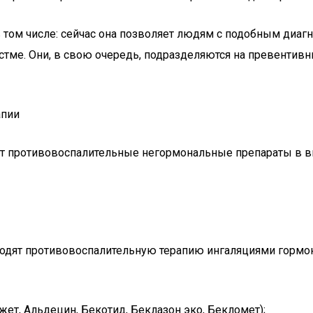
 том числе: сейчас она позволяет людям с подобным диаг
стме. Они, в свою очередь, подразделяются на превентивн
апии
т противовоспалительные негормональные препараты в в
водят противовоспалительную терапию ингаляциями гормон
ет, Альдецин, Бекотид, Беклазон эко, Бекломет);