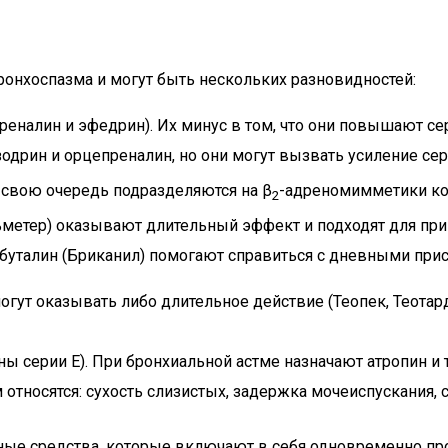
онхоспазма и могут быть нескольких разновидностей:
реналин и эфедрин). Их минус в том, что они повышают се
зодрин и орцепреналин, но они могут вызвать усиление се
 свою очередь подразделяются на β
-адреномимметики кор
2
альметер) оказывают длительный эффект и подходят для пр
ербуталин (Бриканил) помогают справиться с дневными при
гут оказывать либо длительное действие (Теопек, Теотард
 серии Е). При бронхиальной астме назначают атропин и
тносятся: сухость слизистых, задержка мочеиспускания, 
ные средства, которые включают в себя одновременно п