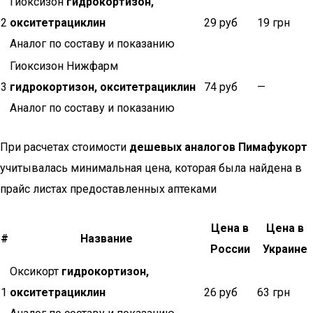
Гиоксизон
гидрокортизон,
2
окситетрациклин
29 руб
19 грн
Аналог по составу и показанию
Гиоксизон Нижфарм
3
гидрокортизон, окситетрациклин
74 руб
—
Аналог по составу и показанию
При расчетах стоимости
дешевых аналогов Пимафукорт
учитывалась минимальная цена, которая была найдена в
прайс листах предоставленных аптеками
Цена в
Цена в
#
Название
России
Украине
Оксикорт
гидрокортизон,
1
окситетрациклин
26 руб
63 грн