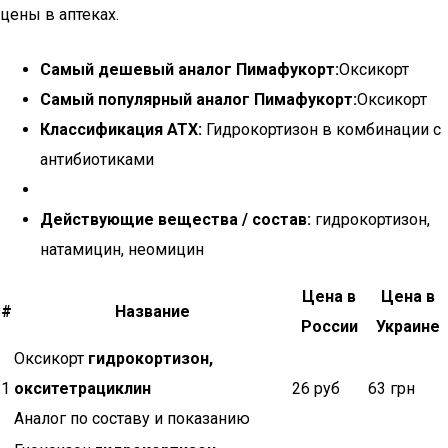
цены в аптеках.
Самый дешевый аналог Пимафукорт:
Оксикорт
Самый популярный аналог Пимафукорт:
Оксикорт
Классификация АТХ:
Гидрокортизон в комбинации с
антибиотиками
Действующие вещества / состав:
гидрокортизон,
натамицин, неомицин
Цена в
Цена в
#
Название
России
Украине
Оксикорт
гидрокортизон,
1
окситетрациклин
26 руб
63 грн
Аналог по составу и показанию