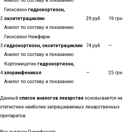
Аналог по составу и показанию
Гиоксизон
гидрокортизон,
2
окситетрациклин
29 руб
19 грн
Аналог по составу и показанию
Гиоксизон Нижфарм
3
гидрокортизон, окситетрациклин
74 руб
—
Аналог по составу и показанию
Кортомицетин
гидрокортизон,
4
хлорамфеникол
—
25 грн
Аналог по составу и показанию
Данный
список аналогов лекарства
основывается на
статистике наиболее запрашиваемых лекарственных
препаратов
Все аналоги Пимафукорт