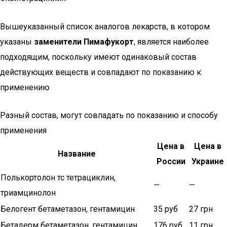
Вышеуказанный список аналогов лекарств, в котором
указаны
заменители Пимафукорт
, является наиболее
подходящим, поскольку имеют одинаковый состав
действующих веществ и совпадают по показанию к
применению
Разный состав, могут совпадать по показанию и способу
применения
Цена в
Цена в
Название
России
Украине
Полькортолон тс тетрациклин,
—
—
триамцинолон
Белогент бетаметазон, гентамицин
35 руб
27 грн
Бетадерм бетаметазон, гентамицин
176 руб
11 грн