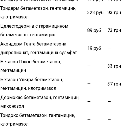
Тридерм бетаметазон, гентамицин,
323 руб
93 грн
клотримазол
Целестодерм-в с гарамицином
89 руб
73 грн
бетаметазон, гентамицин
Акридерм Гента бетаметазона
19 руб
—
дипропионат, гентамицина сульфат
Бетазон Плюс бетаметазон,
—
33 грн
гентамицин
Бетазон Ультра бетаметазон,
—
37 грн
гентамицин, клотримазол
Дермокас бетаметазон, гентамицин,
—
—
миконазол
Тридокс бетаметазон, гентамицин,
—
—
клотримазол