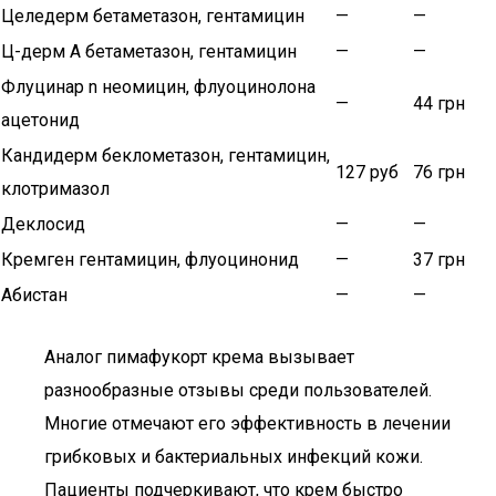
Целедерм бетаметазон, гентамицин
—
—
Ц-дерм А бетаметазон, гентамицин
—
—
Флуцинар n неомицин, флуоцинолона
—
44 грн
ацетонид
Кандидерм беклометазон, гентамицин,
127 руб
76 грн
клотримазол
Деклосид
—
—
Кремген гентамицин, флуоцинонид
—
37 грн
Абистан
—
—
Аналог пимафукорт крема вызывает
разнообразные отзывы среди пользователей.
Многие отмечают его эффективность в лечении
грибковых и бактериальных инфекций кожи.
Пациенты подчеркивают, что крем быстро