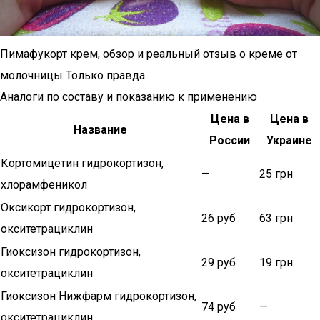
Пимафукорт крем, обзор и реальный отзыв о креме от
молочницы Только правда
Аналоги по составу и показанию к применению
Цена в
Цена в
Название
России
Украине
Кортомицетин гидрокортизон,
—
25 грн
хлорамфеникол
Оксикорт гидрокортизон,
26 руб
63 грн
окситетрациклин
Гиоксизон гидрокортизон,
29 руб
19 грн
окситетрациклин
Гиоксизон Нижфарм гидрокортизон,
74 руб
—
окситетрациклин