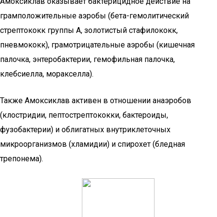
Амоксиклав оказывает бактерицидное действие на
грамположительные аэробы (бета-гемолитический
стрептококк группы А, золотистый стафилококк,
пневмококк), грамотрицательные аэробы (кишечная
палочка, энтеробактерии, гемофильная палочка,
клебсиелла, моракселла).
Также Амоксиклав активен в отношении анаэробов
(клостридии, пептострептококки, бактероиды,
фузобактерии) и облигатных внутриклеточных
микроорганизмов (хламидии) и спирохет (бледная
трепонема).