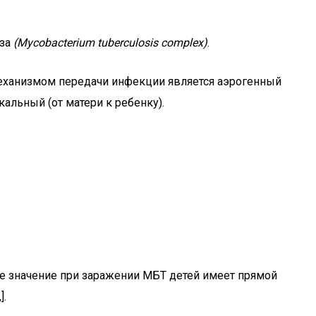
еза
(Mycobacterium tuberculosis complex)
.
еханизмом передачи инфекции является аэрогенный
альный (от матери к ребенку).
ое значение при заражении МБТ детей имеет прямой
].