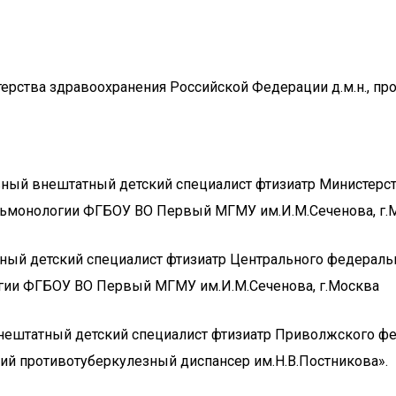
рства здравоохранения Российской Федерации д.м.н., проф
лавный внештатный детский специалист фтизиатр Министер
ульмонологии ФГБОУ ВО Первый МГМУ им.И.М.Сеченова, г.
ный детский специалист фтизиатр Центрального федеральн
огии ФГБОУ ВО Первый МГМУ им.И.М.Сеченова, г.Москва
нештатный детский специалист фтизиатр Приволжского фед
ий противотуберкулезный диспансер им.Н.В.Постникова».