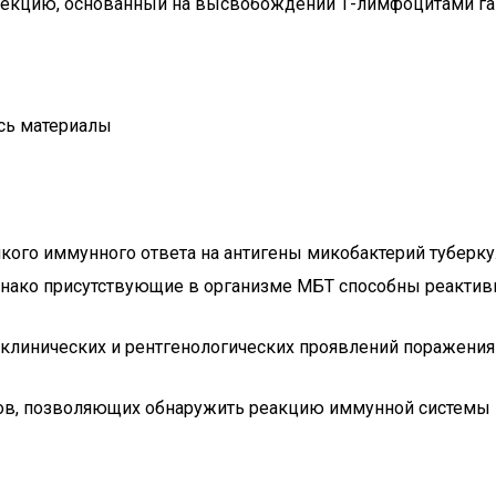
нфекцию, основанный на высвобождении Т-лимфоцитами г
сь материалы
кого иммунного ответа на антигены микобактерий туберкуле
днако присутствующие в организме МБТ способны реактив
клинических и рентгенологических проявлений поражения 
ов, позволяющих обнаружить реакцию иммунной системы н