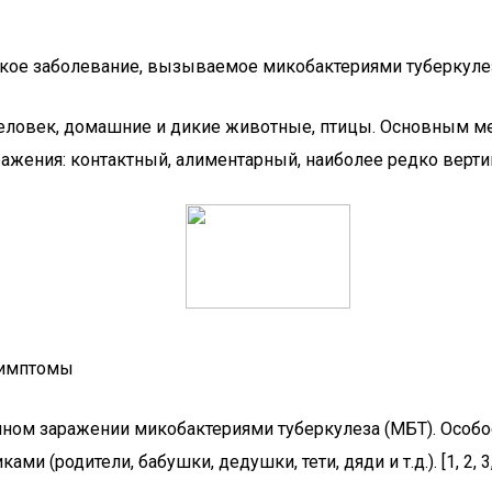
еское заболевание, вызываемое микобактериями туберкул
человек, домашние и дикие животные, птицы. Основным м
жения: контактный, алиментарный, наиболее редко вертик
симптомы
ичном заражении микобактериями туберкулеза (МБТ). Особ
(родители, бабушки, дедушки, тети, дяди и т.д.). [1, 2, 3,