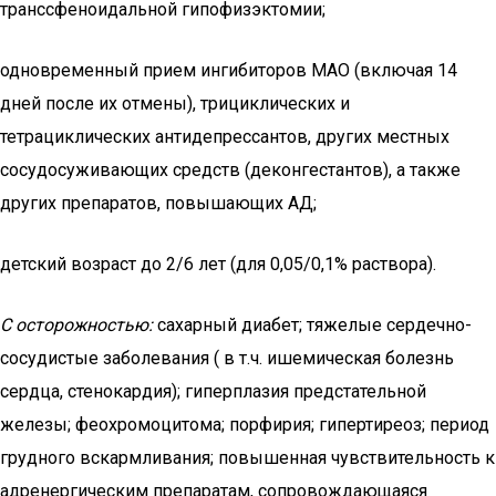
транссфеноидальной гипофизэктомии;
одновременный прием ингибиторов МАО (включая 14
дней после их отмены), трициклических и
тетрациклических антидепрессантов, других местных
сосудосуживающих средств (деконгестантов), а также
других препаратов, повышающих АД;
детский возраст до 2/6 лет (для 0,05/0,1% раствора).
С осторожностью:
сахарный диабет; тяжелые сердечно-
сосудистые заболевания ( в т.ч. ишемическая болезнь
сердца, стенокардия); гиперплазия предстательной
железы; феохромоцитома; порфирия; гипертиреоз; период
грудного вскармливания; повышенная чувствительность к
адренергическим препаратам, сопровождающаяся