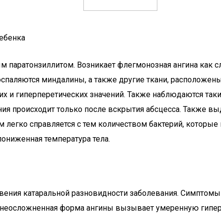
ребенка
м паратонзиллитом. Возникает флегмонозная ангина как с
оспаляются миндалины, а также другие ткани, расположены
их и гиперперетических значений. Также наблюдаются так
ния происходит только после вскрытия абсцесса. Также 
м легко справляется с тем количеством бактерий, которые п
пониженная температура тела.
овения катаральной разновидности заболевания. Симптом
я неосложненная форма ангины вызывает умеренную гипер