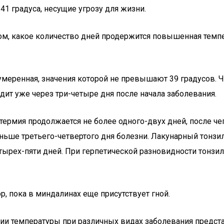
41 градуса, несущие угрозу для жизни.
ом, какое количество дней продержится повышенная темп
 умеренная, значения которой не превышают 39 градусов. Ч
ит уже через три-четыре дня после начала заболевания.
ртермия продолжается не более одного-двух дней, после че
аньше третьего-четвертого дня болезни. Лакунарный тонзи
ырех-пяти дней. При герпетической разновидности тонзилл
р, пока в миндалинах еще присутствует гной.
ции температуры при различных видах заболевания предст