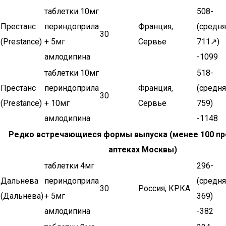
таблетки 10мг
508-
Престанс
периндоприла
Франция,
(средня
30
(Prestance)
+ 5мг
Сервье
711↗)
амлодипина
-1099
таблетки 10мг
518-
Престанс
периндоприла
Франция,
(средня
30
(Prestance)
+ 10мг
Сервье
759)
амлодипина
-1148
Редко встречающиеся формы выпуска (менее 100 п
аптеках Москвы)
таблетки 4мг
296-
Дальнева
периндоприла
(средня
30
Россия, КРКА
(Дальнева)
+ 5мг
369)
амлодипина
-382