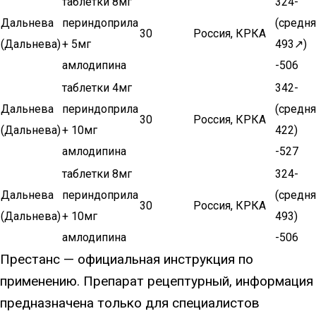
таблетки 8мг
324-
Дальнева
периндоприла
(средня
30
Россия, КРКА
(Дальнева)
+ 5мг
493↗)
амлодипина
-506
таблетки 4мг
342-
Дальнева
периндоприла
(средня
30
Россия, КРКА
(Дальнева)
+ 10мг
422)
амлодипина
-527
таблетки 8мг
324-
Дальнева
периндоприла
(средня
30
Россия, КРКА
(Дальнева)
+ 10мг
493)
амлодипина
-506
Престанс — официальная инструкция по
применению. Препарат рецептурный, информация
предназначена только для специалистов