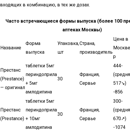
входящих в комбинацию, в тех же дозах.
Часто встречающиеся формы выпуска (более 100 пр
аптеках Москвы)
Цена в
Форма
Упаковка,
Страна,
Название
Москве
выпуска
шт
производитель
р
таблетки 5мг
444-
Престанс
периндоприла
Франция,
(средня
(Prestance)
30
+ 5мг
Сервье
517↘)
— оригинал
амлодипина
-856
таблетки 5мг
300-
Престанс
периндоприла
Франция,
(средня
30
(Prestance)
+ 10мг
Сервье
670↗)
амлодипина
-1074