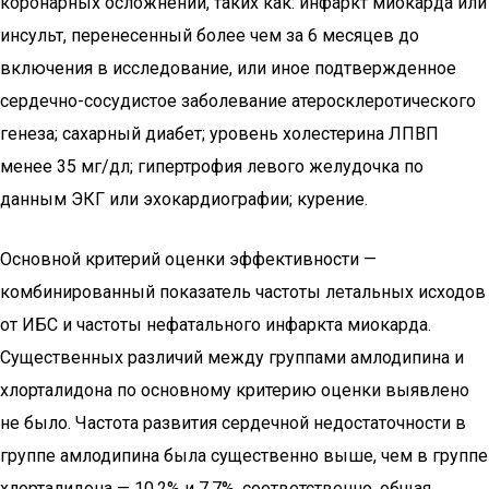
коронарных осложнений, таких как: инфаркт миокарда или
инсульт, перенесенный более чем за 6 месяцев до
включения в исследование, или иное подтвержденное
сердечно-сосудистое заболевание атеросклеротического
генеза; сахарный диабет; уровень холестерина ЛПВП
менее 35 мг/дл; гипертрофия левого желудочка по
данным ЭКГ или эхокардиографии; курение.
Основной критерий оценки эффективности —
комбинированный показатель частоты летальных исходов
от ИБС и частоты нефатального инфаркта миокарда.
Существенных различий между группами амлодипина и
хлорталидона по основному критерию оценки выявлено
не было. Частота развития сердечной недостаточности в
группе амлодипина была существенно выше, чем в группе
хлорталидона — 10.2% и 7.7%, соответственно, общая