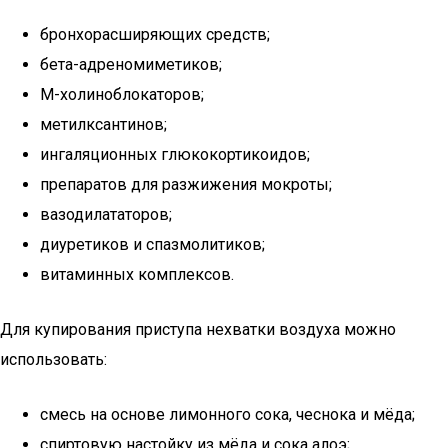
бронхорасширяющих средств;
бета-адреномиметиков;
М-холиноблокаторов;
метилксантинов;
ингаляционных глюкокортикоидов;
препаратов для разжижения мокроты;
вазодилататоров;
диуретиков и спазмолитиков;
витаминных комплексов.
Для купирования приступа нехватки воздуха можно
использовать:
смесь на основе лимонного сока, чеснока и мёда;
спиртовую настойку из мёда и сока алоэ;