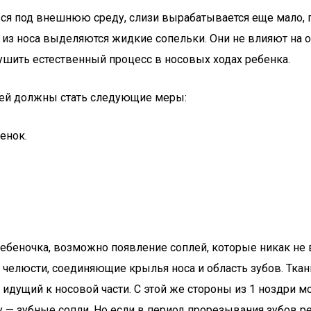
ься под внешнюю среду, слизи вырабатывается еще мало, п
из носа выделяются жидкие сопельки. Они не влияют на об
ушить естественный процесс в носовых ходах ребенка.
ей должны стать следующие меры:
енок.
ребеночка, возможно появление соплей, которые никак не
и челюсти, соединяющие крылья носа и область зубов. Тк
идущий к носовой части. С этой же стороны из 1 ноздри мо
 — зубные сопли. Но если в период прорезывания зубов реб