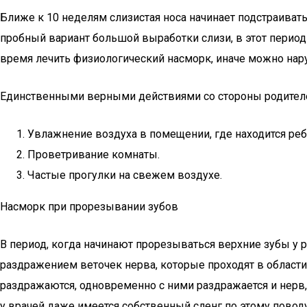
Ближе к 10 неделям слизистая носа начинает подстраиват
пробный вариант большой выработки слизи, в этот период 
время лечить физиологический насморк, иначе можно нар
Единственными верными действиями со стороны родител
Увлажнение воздуха в помещении, где находится реб
Проветривание комнаты.
Частые прогулки на свежем воздухе.
Насморк при прорезывании зубов
В период, когда начинают прорезываться верхние зубы у 
раздражением веточек нерва, которые проходят в област
раздражаются, одновременно с ними раздражается и нерв, 
у врачей даже имеется собственный сленг по этому поводу