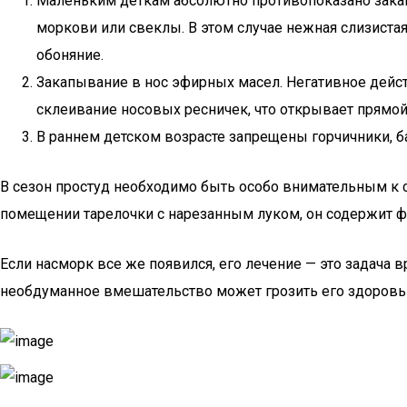
Маленьким деткам абсолютно противопоказано закапы
моркови или свеклы. В этом случае нежная слизистая
обоняние.
Закапывание в нос эфирных масел. Негативное действ
склеивание носовых ресничек, что открывает прямой
В раннем детском возрасте запрещены горчичники, бан
В сезон простуд необходимо быть особо внимательным к с
помещении тарелочки с нарезанным луком, он содержит 
Если насморк все же появился, его лечение — это задача
необдуманное вмешательство может грозить его здоровь