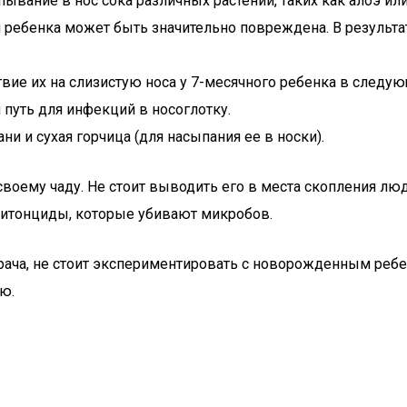
вание в нос сока различных растений, таких как алоэ или
 ребенка может быть значительно повреждена. В результат
ие их на слизистую носа у 7-месячного ребенка в следующ
 путь для инфекций в носоглотку.
и и сухая горчица (для насыпания ее в носки).
воему чаду. Не стоит выводить его в места скопления люд
фитонциды, которые убивают микробов.
 врача, не стоит экспериментировать с новорожденным ре
ю.