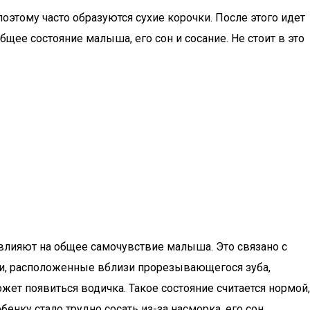
оэтому часто образуются сухие корочки. После этого идет
щее состояние малыша, его сон и сосание. Не стоит в это
 влияют на общее самочувствие малыша. Это связано с
ани, расположенные вблизи прорезывающегося зуба,
жет появиться водичка. Такое состояние считается нормой,
енку стало трудно сосать из-за насморка, его сон