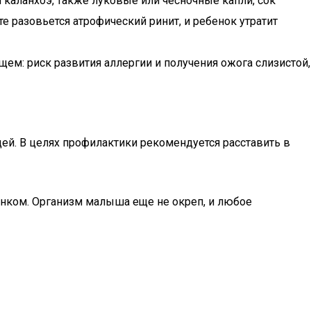
 каланхоэ, также луковые или чесночные капли, сок
е разовьется атрофический ринит, и ребенок утратит
ем: риск развития аллергии и получения ожога слизистой,
ей. В целях профилактики рекомендуется расставить в
бенком. Организм малыша еще не окреп, и любое