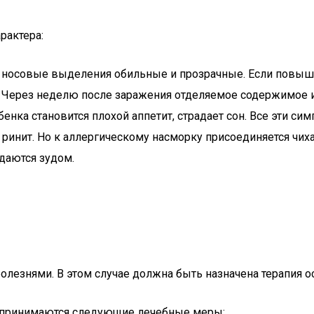
рактера:
е носовые выделения обильные и прозрачные. Если повышае
 Через неделю после заражения отделяемое содержимое из
ребенка становится плохой аппетит, страдает сон. Все эти
ринит. Но к аллергическому насморку присоединяется чиха
аются зудом.
болезнями. В этом случае должна быть назначена терапия о
ае принимаются следующие лечебные меры: