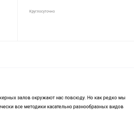
Круглосуточно
ажерных залов окружают нас повсюду. Но как редко мы
ически все методики касательно разнообразных видов