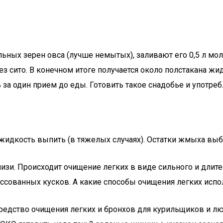
ельных зерен овса (лучше немытых), заливают его 0,5 л м
ез сито. В конечном итоге получается около полстакана жи
за один прием до еды. Готовить такое снадобье и употребл
жидкость выпить (в тяжелых случаях). Остатки жмыха вы
зи. Происходит очищение легких в виде сильного и длитель
ссованных кусков. А какие способы очищения легких испо
дство очищения легких и бронхов для курильщиков и лю