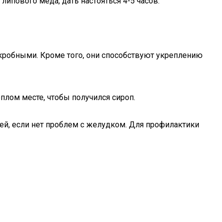
 липового меда, дать настояться 4-5 часов.
робными. Кроме того, они способствуют укреплению
плом месте, чтобы получился сироп.
ней, если нет проблем с желудком. Для профилактики