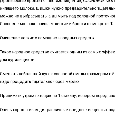
(хронические бронхиты, пневмония). Итак, СОСНОВОЕ МОЛО
кипящего молока. Шишки нужно предварительно тщательно 
можно не выбрасывать, а вымыть под холодной проточной в
Сосновое молочко очищает легкие и бронхи от мокроты.Так
Очищение легких с помощью народных средств
Такое народное средство считается одним из самых эффек
для курильщиков.
Смешать небольшой кусок сосновой смолы (размером с 5-
надо процедить тщательно через марлю.
Принимать утром натощак по 1 стакану, вечером перед сно
Очень хорошо выводит различные вредные вещества, подхо