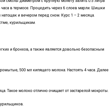
ой смолы диаметром с крупную монету залить 0.5 литра
часа в термосе. Процедить через 6 слоев марли. Шишки
 натощак и вечером перед сном. Курс 1 – 2 месяца.
стме, курильщикам.
гких и бронхов, а также является довольно безопасным
омытые, 500 мл кипящего молока. Настоять 4 часа. Далее
яца. Такое молоко отлично очищает от застарелой мокроты.
курильщиков.