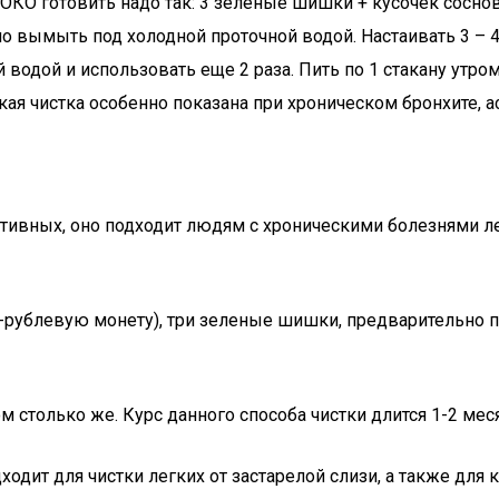
КО готовить надо так: 3 зеленые шишки + кусочек соснов
вымыть под холодной проточной водой. Настаивать 3 – 4 
одой и использовать еще 2 раза. Пить по 1 стакану утром
ая чистка особенно показана при хроническом бронхите, а
тивных, оно подходит людям с хроническими болезнями ле
рублевую монету), три зеленые шишки, предварительно пр
м столько же. Курс данного способа чистки длится 1-2 мес
дит для чистки легких от застарелой слизи, а также для 