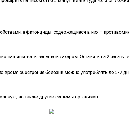
проварить на тихом огне 5 минут. Влить туда же 3 ст. ложки
йствами, а фитонциды, содержащиеся в них – противомик
о нашинковать, засыпать сахаром. Оставить на 2 часа в те
 Во время обострения болезни можно употреблять до 5-7 д
ельную, но также другие системы организма.