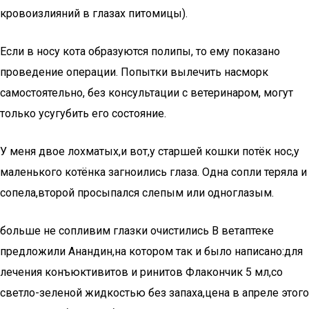
кровоизлияний в глазах питомицы).
Если в носу кота образуются полипы, то ему показано
проведение операции. Попытки вылечить насморк
самостоятельно, без консультации с ветеринаром, могут
только усугубить его состояние.
У меня двое лохматых,и вот,у старшей кошки потёк нос,у
маленького котёнка загноились глаза. Одна сопли теряла и
сопела,второй просыпался слепым или одноглазым.
больше не сопливим глазки очистились В ветаптеке
предложили Анандин,на котором так и было написано:для
лечения конъюктивитов и ринитов Флакончик 5 мл,со
светло-зеленой жидкостью без запаха,цена в апреле этого