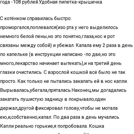
года -108 рублей.Удобная пипетка-крышечка.
С котёнком справилась быстро:
проморгался,поплевался(изо рта у него выделилось
немного белой пены,но это понятно,глаза,нос и рот
связаны между собой) и убежал. Капала ему 2 раза в день
по капельке (в инструкции написано -по две,но это
много,лекарство начинает вытекать),и на третий день
глазки очистились. С взрослой кошкой всё было не так
просто. Как только не пытались закапать ей в нос капли.
Вырывалась,убегала,пряталась.Наконец,мы догадались
закатать пушистую задницу в покрывало,один
держал,другой фиксировал голову,чтобы не мотала
ею,и,собственно,капал. По два раза в день мучались.
Капли реально горькие,я попробовала. Кошка