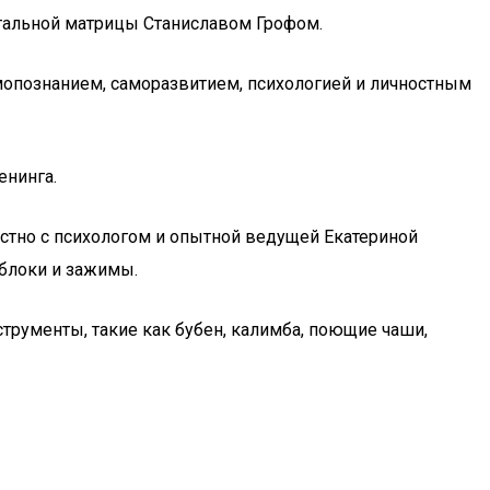
атальной матрицы Станиславом Грофом.
амопознанием, саморазвитием, психологией и личностным
енинга.
стно с психологом и опытной ведущей Екатериной
 блоки и зажимы.
рументы, такие как бубен, калимба, поющие чаши,