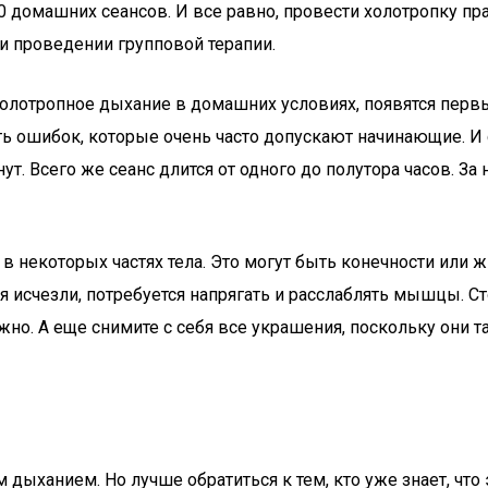
10 домашних сеансов. И все равно, провести холотропку п
ри проведении групповой терапии.
холотропное дыхание в домашних условиях, появятся первы
ть ошибок, которые очень часто допускают начинающие. И 
. Всего же сеанс длится от одного до полутора часов. За
екоторых частях тела. Это могут быть конечности или жив
 исчезли, потребуется напрягать и расслаблять мышцы. Ст
но. А еще снимите с себя все украшения, поскольку они 
ыханием. Но лучше обратиться к тем, кто уже знает, что э