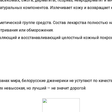
насекомых, ожоги, дерматиты, псориаз, нейродерматит и мн
 натуральных компонентов. Излечивает кожу и возвращает 
етической группе средств. Состав лекарства полностью на
етривания или обморожения.
ивляющий и восстанавливающий целостный кожный покров. 
анах мира, белорусские дженерики не уступают по качеств
х невысокая, но лучший — не значит дорогой.