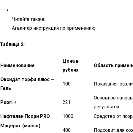
Читайте также:
Агвантар инструкция по применению
Таблица 2:
Цена в
Наименование
Область примен
рублях
Оксидат торфа плюс —
100
Показания: разли
Гель
Основное направ
Psori +
221
результаты.
Нафталан Псори PRO
1000
Средство от псор
Мацерат (масло)
400
Подходит для кож