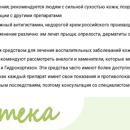
ия, рекомендуется людям с сильной сухостью кожи, псориа
ации с другими препаратами.
жный антигистамин, недорогой крем российского производ
менение различно: им лечат прыщи, опрелости, дерматиты 
м средством для лечения воспалительных заболеваний кож
рекомендуют рассмотреть аналоги и заменители, которые 
и Гидрокортизон. Эти средства часто имеют более доступн
как каждый препарат имеет свои показания и противопоказ
ым последствиям, поэтому консультация со специалистом 